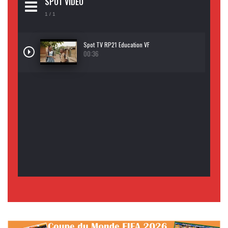
SPOT VIDEO
1
/ 1
Spot TV RP21 Education VF
00:36