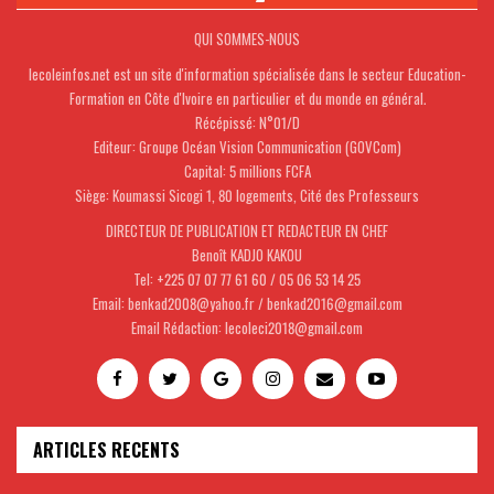
QUI SOMMES-NOUS
lecoleinfos.net est un site d'information spécialisée dans le secteur Education-
Formation en Côte d'Ivoire en particulier et du monde en général.
Récépissé: N°01/D
Editeur: Groupe Océan Vision Communication (GOVCom)
Capital: 5 millions FCFA
Siège: Koumassi Sicogi 1, 80 logements, Cité des Professeurs
DIRECTEUR DE PUBLICATION ET REDACTEUR EN CHEF
Benoît KADJO KAKOU
Tel: +225 07 07 77 61 60 / 05 06 53 14 25
Email: benkad2008@yahoo.fr / benkad2016@gmail.com
Email Rédaction: lecoleci2018@gmail.com
ARTICLES RECENTS