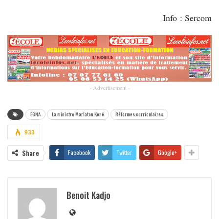
Info : Sercom
- Advertisement -
EGNA
La ministre Mariatou Koné
Réformes curriculaires
933
Share
Facebook
Twitter
Google+
Benoit Kadjo