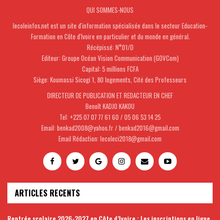
QUI SOMMES-NOUS
lecoleinfos.net est un site d'information spécialisée dans le secteur Education-
Formation en Côte d'Ivoire en particulier et du monde en général.
Récépissé: N°01/D
Editeur: Groupe Océan Vision Communication (GOVCom)
Capital: 5 millions FCFA
Siège: Koumassi Sicogi 1, 80 logements, Cité des Professeurs
DIRECTEUR DE PUBLICATION ET REDACTEUR EN CHEF
Benoît KADJO KAKOU
Tel: +225 07 07 77 61 60 / 05 06 53 14 25
Email: benkad2008@yahoo.fr / benkad2016@gmail.com
Email Rédaction: lecoleci2018@gmail.com
ARTICLES RECENTS
Rentrée scolaire 2026-2027 en Côte d’Ivoire : Les inscriptions en ligne