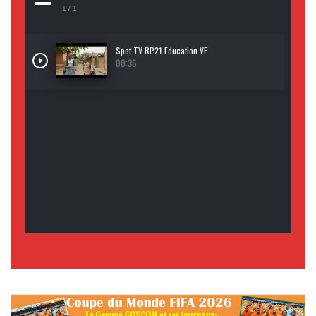
1
/ 1
Spot TV RP21 Education VF
00:36