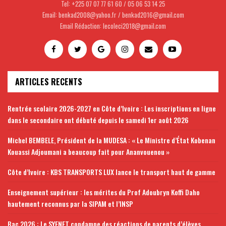
Tel: +225 07 07 77 61 60 / 05 06 53 14 25
Email: benkad2008@yahoo.fr / benkad2016@gmail.com
Email Rédaction: lecoleci2018@gmail.com
ARTICLES RECENTS
Rentrée scolaire 2026-2027 en Côte d’Ivoire : Les inscriptions en ligne
dans le secondaire ont débuté depuis le samedi 1er août 2026
Michel BEMBELE, Président de la MUDESA : « Le Ministre d’État Kobenan
Kouassi Adjoumani a beaucoup fait pour Ananvouenou »
Côte d’Ivoire : KBS TRANSPORTS LUX lance le transport haut de gamme
Enseignement supérieur : les mérites du Prof Adoubryn Koffi Daho
hautement reconnus par la SIPAM et l’INSP
Bac 2026 : Le SYENET condamne des réactions de parents d’élèves