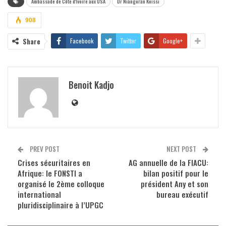
Ambassade de Côte d'Ivoire aux USA
Dr Niangoran Koissi
908
Share
Facebook
Twitter
Google+
Benoit Kadjo
PREV POST
NEXT POST
Crises sécuritaires en
AG annuelle de la FIACU:
Afrique: le FONSTI a
bilan positif pour le
organisé le 2ème colloque
président Any et son
international
bureau exécutif
pluridisciplinaire à l’UPGC