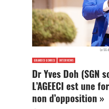
Le SG d
GRANDES GENRES
INTERVIEWS
Dr Yves Doh (SGN so
L’AGEECI est une fo
non d’opposition »