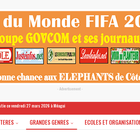
- Advertisement -
estie ce vendredi 27 mars 2026 à Méagui
STERES
GRANDES GENRES
ECOLES ET ORGANISATIO