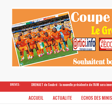
DRENAET de Soubré : la nouvelle présidente de l’AIM sera inv
BREVES:
ACCUEIL
ACTUALITE
ECHOS DES MINI