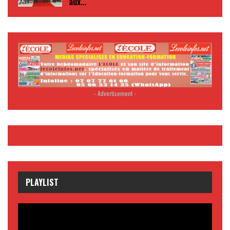
aux…
- Advertisement -
PLAYLIST