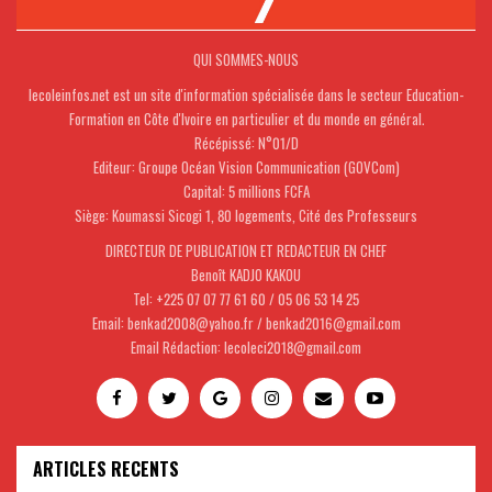
QUI SOMMES-NOUS
lecoleinfos.net est un site d'information spécialisée dans le secteur Education-
Formation en Côte d'Ivoire en particulier et du monde en général.
Récépissé: N°01/D
Editeur: Groupe Océan Vision Communication (GOVCom)
Capital: 5 millions FCFA
Siège: Koumassi Sicogi 1, 80 logements, Cité des Professeurs
DIRECTEUR DE PUBLICATION ET REDACTEUR EN CHEF
Benoît KADJO KAKOU
Tel: +225 07 07 77 61 60 / 05 06 53 14 25
Email: benkad2008@yahoo.fr / benkad2016@gmail.com
Email Rédaction: lecoleci2018@gmail.com
ARTICLES RECENTS