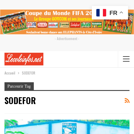
FR
- Advertisement -
Accueil
SODEFOR
Parcourir Tag
SODEFOR