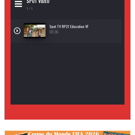
SPOT VIDEO
1
/ 1
Spot TV RP21 Education VF
00:36