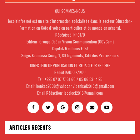
QUI SOMMES-NOUS
lecoleinfos.net est un site d'information spécialisée dans le secteur Education-
Formation en Côte d'Ivoire en particulier et du monde en général.
Récépissé: N°01/D
Editeur: Groupe Océan Vision Communication (GOVCom)
Capital: 5 millions FCFA
Siège: Koumassi Sicogi 1, 80 logements, Cité des Professeurs
DIRECTEUR DE PUBLICATION ET REDACTEUR EN CHEF
Benoît KADJO KAKOU
Tel: +225 07 07 77 61 60 / 05 06 53 14 25
Email: benkad2008@yahoo.fr / benkad2016@gmail.com
Email Rédaction: lecoleci2018@gmail.com
ARTICLES RECENTS