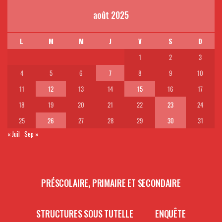
août 2025
L
M
M
J
V
S
D
1
2
3
4
5
6
7
8
9
10
11
12
13
14
15
16
17
18
19
20
21
22
23
24
25
26
27
28
29
30
31
« Juil
Sep »
PRÉSCOLAIRE, PRIMAIRE ET SECONDAIRE
STRUCTURES SOUS TUTELLE
ENQUÊTE