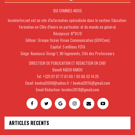
QUI SOMMES-NOUS
lecoleinfos.net est un site d'information spécialisée dans le secteur Education-
Formation en Côte d'Ivoire en particulier et du monde en général.
Récépissé: N°01/D
Editeur: Groupe Océan Vision Communication (GOVCom)
Capital: 5 millions FCFA
Siège: Koumassi Sicogi 1, 80 logements, Cité des Professeurs
DIRECTEUR DE PUBLICATION ET REDACTEUR EN CHEF
Benoît KADJO KAKOU
Tel: +225 07 07 77 61 60 / 05 06 53 14 25
Email: benkad2008@yahoo.fr / benkad2016@gmail.com
Email Rédaction: lecoleci2018@gmail.com
ARTICLES RECENTS