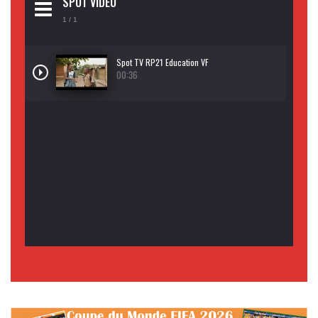
SPOT VIDEO
1
/ 1
Spot TV RP21 Education VF
00:36