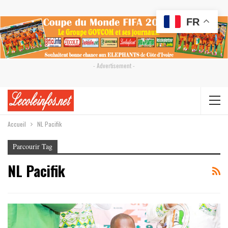
FR
- Advertisement -
Accueil
NL Pacifik
Parcourir Tag
NL Pacifik