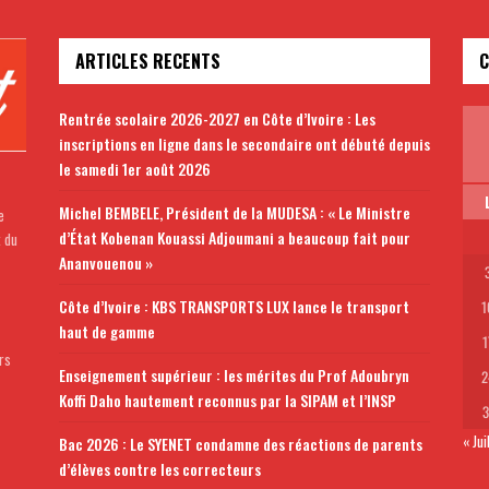
ARTICLES RECENTS
C
Rentrée scolaire 2026-2027 en Côte d’Ivoire : Les
inscriptions en ligne dans le secondaire ont débuté depuis
le samedi 1er août 2026
Michel BEMBELE, Président de la MUDESA : « Le Ministre
e
d’État Kobenan Kouassi Adjoumani a beaucoup fait pour
t du
Ananvouenou »
Côte d’Ivoire : KBS TRANSPORTS LUX lance le transport
1
haut de gamme
1
rs
Enseignement supérieur : les mérites du Prof Adoubryn
2
Koffi Daho hautement reconnus par la SIPAM et l’INSP
3
« Jui
Bac 2026 : Le SYENET condamne des réactions de parents
d’élèves contre les correcteurs