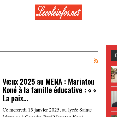
Vœux 2025 au MENA : Mariatou
Koné à la famille éducative : « «
La paix…
Ce mercredi 15 janvier 2025, au lycée Sainte
Marie sis à Cocody, Prof Mariatou Koné,…