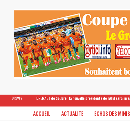
DRENAET de Soubré : la nouvelle présidente de l’AIM sera inv
BREVES:
ACCUEIL
ACTUALITE
ECHOS DES MINI