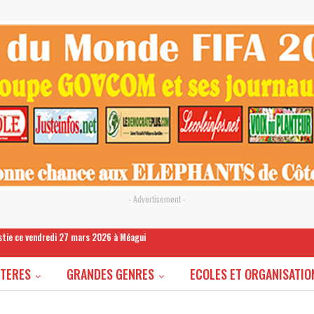
- Advertisement -
estie ce vendredi 27 mars 2026 à Méagui
STERES
GRANDES GENRES
ECOLES ET ORGANISATIO