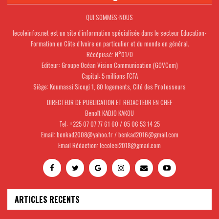
QUI SOMMES-NOUS
lecoleinfos.net est un site d'information spécialisée dans le secteur Education-
Formation en Côte d'Ivoire en particulier et du monde en général.
Récépissé: N°01/D
Editeur: Groupe Océan Vision Communication (GOVCom)
Capital: 5 millions FCFA
Siège: Koumassi Sicogi 1, 80 logements, Cité des Professeurs
DIRECTEUR DE PUBLICATION ET REDACTEUR EN CHEF
Benoît KADJO KAKOU
Tel: +225 07 07 77 61 60 / 05 06 53 14 25
Email: benkad2008@yahoo.fr / benkad2016@gmail.com
Email Rédaction: lecoleci2018@gmail.com
ARTICLES RECENTS