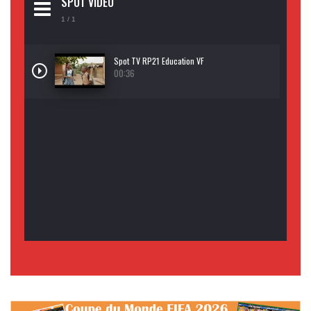
SPOT VIDEO
1
/ 1
Spot TV RP21 Education VF
00:36