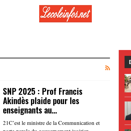
SNP 2025 : Prof Francis
Akindès plaide pour les
enseignants au…
21C’est le ministre de la Communication et
porte-parole du gouvernement ivoirien,…