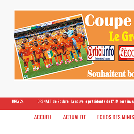
DRENAET de Soubré : la nouvelle présidente de l’AIM sera inv
BREVES:
ACCUEIL
ACTUALITE
ECHOS DES MINI