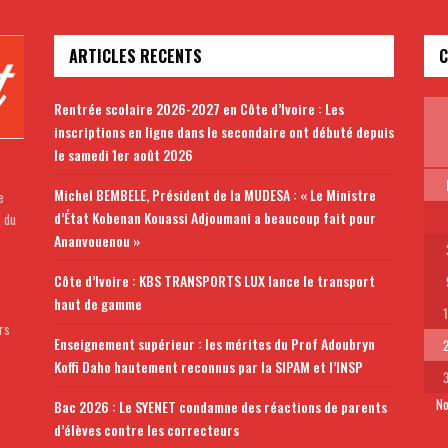
ARTICLES RECENTS
C
Rentrée scolaire 2026-2027 en Côte d’Ivoire : Les
inscriptions en ligne dans le secondaire ont débuté depuis
le samedi 1er août 2026
Michel BEMBELE, Président de la MUDESA : « Le Ministre
e
d’État Kobenan Kouassi Adjoumani a beaucoup fait pour
t du
Ananvouenou »
Côte d’Ivoire : KBS TRANSPORTS LUX lance le transport
haut de gamme
rs
Enseignement supérieur : les mérites du Prof Adoubryn
Koffi Daho hautement reconnus par la SIPAM et l’INSP
No
Bac 2026 : Le SYENET condamne des réactions de parents
d’élèves contre les correcteurs