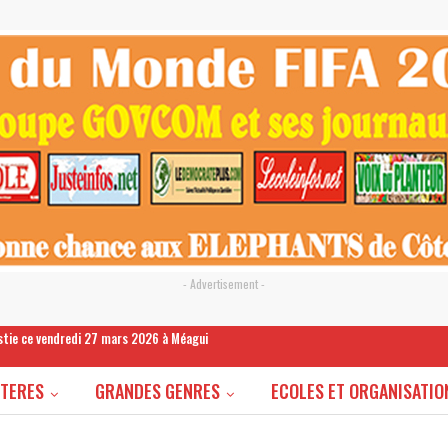
- Advertisement -
estie ce vendredi 27 mars 2026 à Méagui
STERES
GRANDES GENRES
ECOLES ET ORGANISATIO