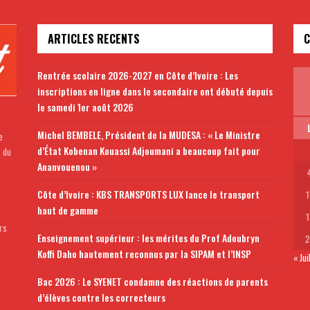
ARTICLES RECENTS
C
Rentrée scolaire 2026-2027 en Côte d’Ivoire : Les
inscriptions en ligne dans le secondaire ont débuté depuis
le samedi 1er août 2026
Michel BEMBELE, Président de la MUDESA : « Le Ministre
e
d’État Kobenan Kouassi Adjoumani a beaucoup fait pour
t du
Ananvouenou »
Côte d’Ivoire : KBS TRANSPORTS LUX lance le transport
1
haut de gamme
1
rs
Enseignement supérieur : les mérites du Prof Adoubryn
2
Koffi Daho hautement reconnus par la SIPAM et l’INSP
« Jui
Bac 2026 : Le SYENET condamne des réactions de parents
d’élèves contre les correcteurs