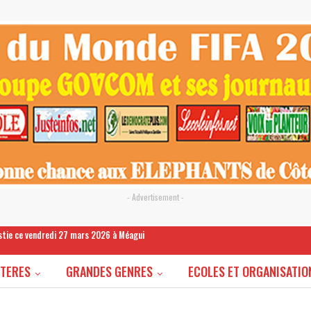
- Advertisement -
estie ce vendredi 27 mars 2026 à Méagui
STERES
GRANDES GENRES
ECOLES ET ORGANISATIO