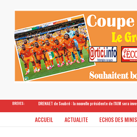
DRENAET de Soubré : la nouvelle présidente de l’AIM sera inv
BREVES:
ACCUEIL
ACTUALITE
ECHOS DES MINI