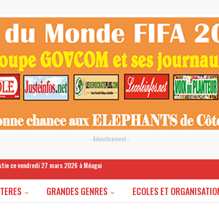
- Advertisement -
estie ce vendredi 27 mars 2026 à Méagui
STERES
GRANDES GENRES
ECOLES ET ORGANISATIO