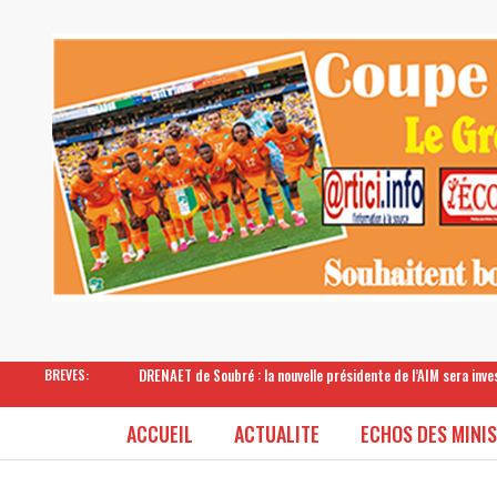
DRENAET de Soubré : la nouvelle présidente de l’AIM sera inv
BREVES:
ACCUEIL
ACTUALITE
ECHOS DES MINI