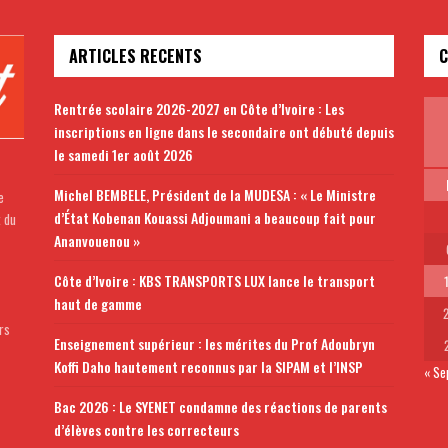
ARTICLES RECENTS
C
Rentrée scolaire 2026-2027 en Côte d’Ivoire : Les
inscriptions en ligne dans le secondaire ont débuté depuis
le samedi 1er août 2026
Michel BEMBELE, Président de la MUDESA : « Le Ministre
e
d’État Kobenan Kouassi Adjoumani a beaucoup fait pour
t du
Ananvouenou »
Côte d’Ivoire : KBS TRANSPORTS LUX lance le transport
haut de gamme
rs
Enseignement supérieur : les mérites du Prof Adoubryn
Koffi Daho hautement reconnus par la SIPAM et l’INSP
« Se
Bac 2026 : Le SYENET condamne des réactions de parents
d’élèves contre les correcteurs