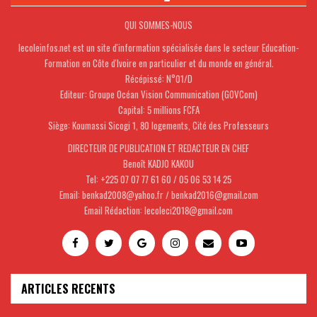
QUI SOMMES-NOUS
lecoleinfos.net est un site d'information spécialisée dans le secteur Education-
Formation en Côte d'Ivoire en particulier et du monde en général.
Récépissé: N°01/D
Editeur: Groupe Océan Vision Communication (GOVCom)
Capital: 5 millions FCFA
Siège: Koumassi Sicogi 1, 80 logements, Cité des Professeurs
DIRECTEUR DE PUBLICATION ET REDACTEUR EN CHEF
Benoît KADJO KAKOU
Tel: +225 07 07 77 61 60 / 05 06 53 14 25
Email: benkad2008@yahoo.fr / benkad2016@gmail.com
Email Rédaction: lecoleci2018@gmail.com
ARTICLES RECENTS