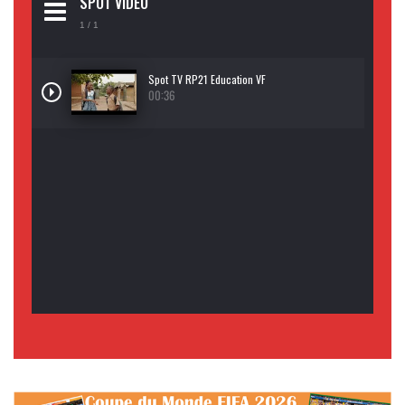
SPOT VIDEO
1
/ 1
Spot TV RP21 Education VF
00:36