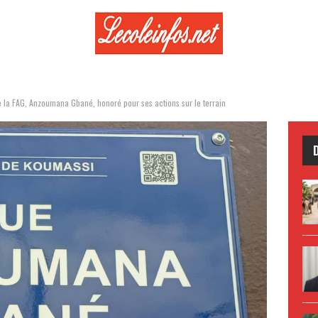
la FAG, Anzoumana Gbané, honoré pour ses actions sur le terrain