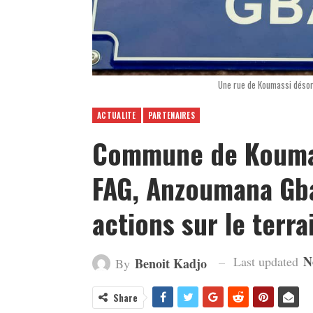
Une rue de Koumassi désor
ACTUALITE
PARTENAIRES
Commune de Koumass
FAG, Anzoumana Gba
actions sur le terra
N
Last updated
Benoit Kadjo
By
Share