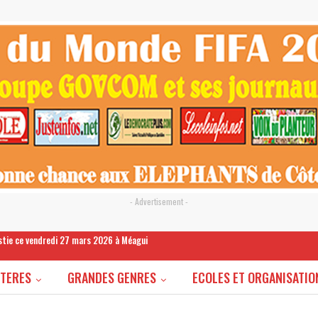
- Advertisement -
estie ce vendredi 27 mars 2026 à Méagui
STERES
GRANDES GENRES
ECOLES ET ORGANISATIO