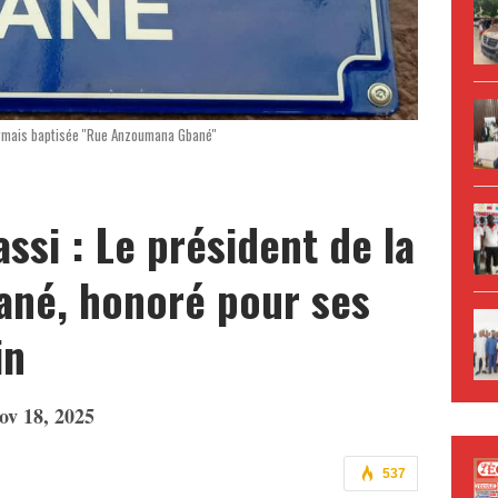
mais baptisée ''Rue Anzoumana Gbané''
i : Le président de la
né, honoré pour ses
in
ov 18, 2025
537