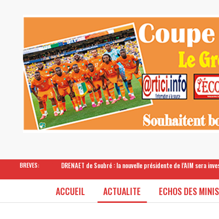
DRENAET de Soubré : la nouvelle présidente de l’AIM sera inv
BREVES:
ACCUEIL
ACTUALITE
ECHOS DES MINI