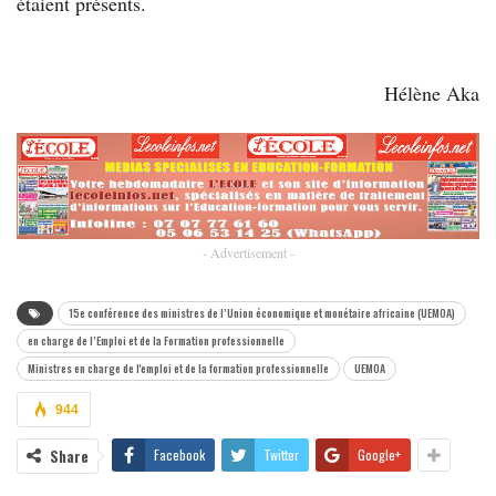
étaient présents.
Hélène Aka
- Advertisement -
15e conférence des ministres de l’Union économique et monétaire africaine (UEMOA)
en charge de l’Emploi et de la Formation professionnelle
Ministres en charge de l'emploi et de la formation professionnelle
UEMOA
944
Share
Facebook
Twitter
Google+