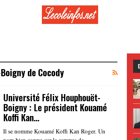
-Boigny de Cocody
Université Félix Houphouët-
Boigny : Le président Kouamé
Koffi Kan…
Il se nomme Kouamé Koffi Kan Roger. Un
nom bien connu sur le campus de