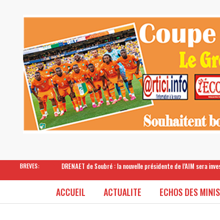
DRENAET de Soubré : la nouvelle présidente de l’AIM sera inv
BREVES:
ACCUEIL
ACTUALITE
ECHOS DES MINI