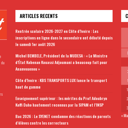
ARTICLES RECENTS
C
Rentrée scolaire 2026-2027 en Côte d’Ivoire : Les
inscriptions en ligne dans le secondaire ont débuté depuis
le samedi 1er août 2026
Michel BEMBELE, Président de la MUDESA : « Le Ministre
e
d’État Kobenan Kouassi Adjoumani a beaucoup fait pour
t du
Ananvouenou »
Côte d’Ivoire : KBS TRANSPORTS LUX lance le transport
haut de gamme
rs
Enseignement supérieur : les mérites du Prof Adoubryn
Koffi Daho hautement reconnus par la SIPAM et l’INSP
« Ma
Bac 2026 : Le SYENET condamne des réactions de parents
d’élèves contre les correcteurs