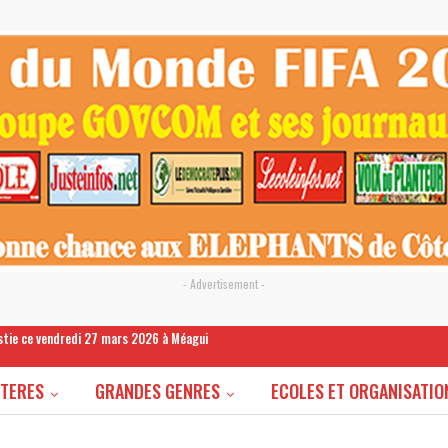
- Advertisement -
estie ce vendredi 27 mars 2026 à Méagui
STERES
GRANDES GENRES
ECOLES ET ORGANISATIO