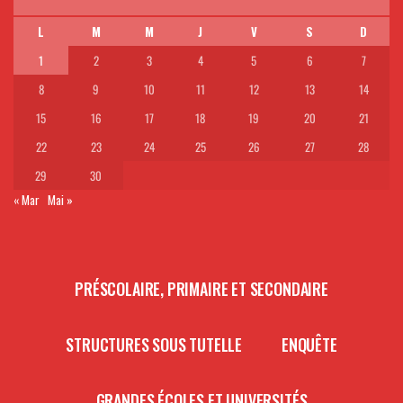
L
M
M
J
V
S
D
1
2
3
4
5
6
7
8
9
10
11
12
13
14
15
16
17
18
19
20
21
22
23
24
25
26
27
28
29
30
« Mar
Mai »
PRÉSCOLAIRE, PRIMAIRE ET SECONDAIRE
STRUCTURES SOUS TUTELLE
ENQUÊTE
GRANDES ÉCOLES ET UNIVERSITÉS