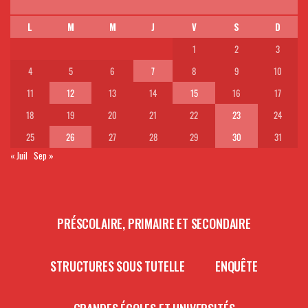
L
M
M
J
V
S
D
1
2
3
4
5
6
7
8
9
10
11
12
13
14
15
16
17
18
19
20
21
22
23
24
25
26
27
28
29
30
31
« Juil
Sep »
PRÉSCOLAIRE, PRIMAIRE ET SECONDAIRE
STRUCTURES SOUS TUTELLE
ENQUÊTE