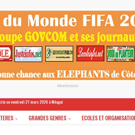
- Advertisement -
estie ce vendredi 27 mars 2026 à Méagui
STERES
GRANDES GENRES
ECOLES ET ORGANISATIO