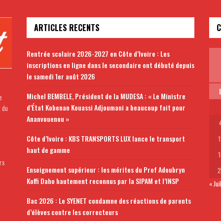
ARTICLES RECENTS
C
Rentrée scolaire 2026-2027 en Côte d’Ivoire : Les
inscriptions en ligne dans le secondaire ont débuté depuis
le samedi 1er août 2026
Michel BEMBELE, Président de la MUDESA : « Le Ministre
e
d’État Kobenan Kouassi Adjoumani a beaucoup fait pour
t du
Ananvouenou »
Côte d’Ivoire : KBS TRANSPORTS LUX lance le transport
1
haut de gamme
1
rs
Enseignement supérieur : les mérites du Prof Adoubryn
2
Koffi Daho hautement reconnus par la SIPAM et l’INSP
« Jui
Bac 2026 : Le SYENET condamne des réactions de parents
d’élèves contre les correcteurs