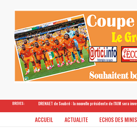
DRENAET de Soubré : la nouvelle présidente de l’AIM sera inv
BREVES:
ACCUEIL
ACTUALITE
ECHOS DES MINI