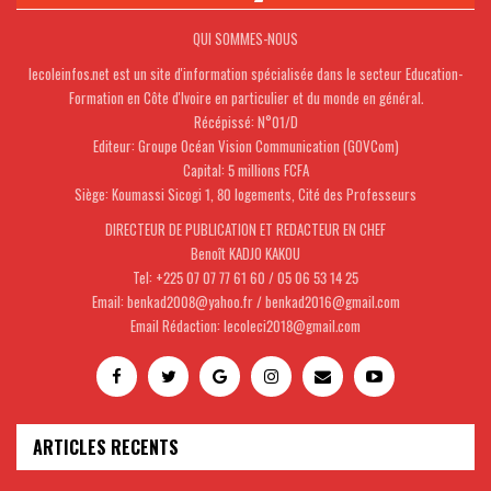
QUI SOMMES-NOUS
lecoleinfos.net est un site d'information spécialisée dans le secteur Education-
Formation en Côte d'Ivoire en particulier et du monde en général.
Récépissé: N°01/D
Editeur: Groupe Océan Vision Communication (GOVCom)
Capital: 5 millions FCFA
Siège: Koumassi Sicogi 1, 80 logements, Cité des Professeurs
DIRECTEUR DE PUBLICATION ET REDACTEUR EN CHEF
Benoît KADJO KAKOU
Tel: +225 07 07 77 61 60 / 05 06 53 14 25
Email: benkad2008@yahoo.fr / benkad2016@gmail.com
Email Rédaction: lecoleci2018@gmail.com
ARTICLES RECENTS