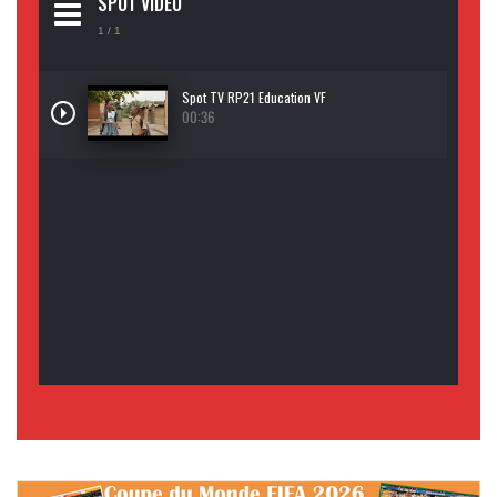
SPOT VIDEO
1
/ 1
Spot TV RP21 Education VF
00:36