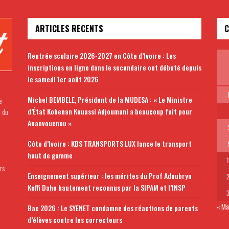
ARTICLES RECENTS
C
Rentrée scolaire 2026-2027 en Côte d’Ivoire : Les
inscriptions en ligne dans le secondaire ont débuté depuis
le samedi 1er août 2026
Michel BEMBELE, Président de la MUDESA : « Le Ministre
e
d’État Kobenan Kouassi Adjoumani a beaucoup fait pour
t du
Ananvouenou »
Côte d’Ivoire : KBS TRANSPORTS LUX lance le transport
haut de gamme
rs
Enseignement supérieur : les mérites du Prof Adoubryn
Koffi Daho hautement reconnus par la SIPAM et l’INSP
« Ma
Bac 2026 : Le SYENET condamne des réactions de parents
d’élèves contre les correcteurs