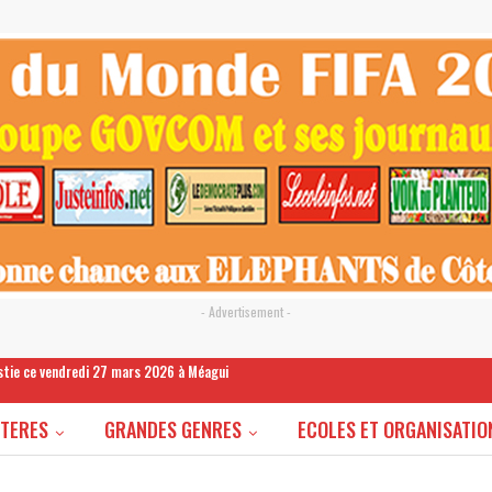
- Advertisement -
estie ce vendredi 27 mars 2026 à Méagui
STERES
GRANDES GENRES
ECOLES ET ORGANISATIO