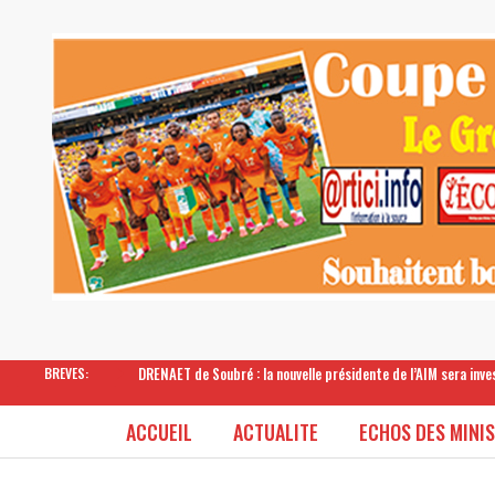
DRENAET de Soubré : la nouvelle présidente de l’AIM sera inv
BREVES:
ACCUEIL
ACTUALITE
ECHOS DES MINI