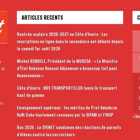
ARTICLES RECENTS
C
Rentrée scolaire 2026-2027 en Côte d’Ivoire : Les
inscriptions en ligne dans le secondaire ont débuté depuis
le samedi 1er août 2026
Michel BEMBELE, Président de la MUDESA : « Le Ministre
e
d’État Kobenan Kouassi Adjoumani a beaucoup fait pour
t du
Ananvouenou »
Côte d’Ivoire : KBS TRANSPORTS LUX lance le transport
haut de gamme
rs
Enseignement supérieur : les mérites du Prof Adoubryn
Koffi Daho hautement reconnus par la SIPAM et l’INSP
« Ma
Bac 2026 : Le SYENET condamne des réactions de parents
d’élèves contre les correcteurs