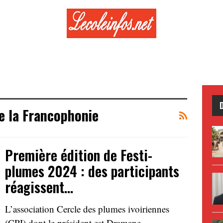
de la Francophonie
Première édition de Festi-
plumes 2024 : des participants
réagissent…
L’association Cercle des plumes ivoiriennes
(CPI) dont le président est Dramane…