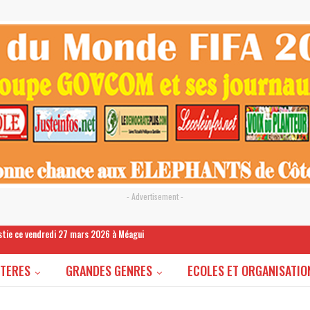
- Advertisement -
estie ce vendredi 27 mars 2026 à Méagui
STERES
GRANDES GENRES
ECOLES ET ORGANISATIO