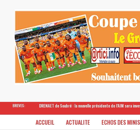
DRENAET de Soubré : la nouvelle présidente de l’AIM sera inv
BREVES:
ACCUEIL
ACTUALITE
ECHOS DES MINI