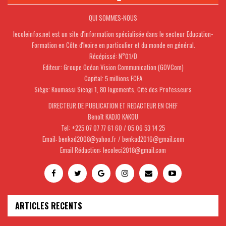
QUI SOMMES-NOUS
lecoleinfos.net est un site d'information spécialisée dans le secteur Education-
Formation en Côte d'Ivoire en particulier et du monde en général.
Récépissé: N°01/D
Editeur: Groupe Océan Vision Communication (GOVCom)
Capital: 5 millions FCFA
Siège: Koumassi Sicogi 1, 80 logements, Cité des Professeurs
DIRECTEUR DE PUBLICATION ET REDACTEUR EN CHEF
Benoît KADJO KAKOU
Tel: +225 07 07 77 61 60 / 05 06 53 14 25
Email: benkad2008@yahoo.fr / benkad2016@gmail.com
Email Rédaction: lecoleci2018@gmail.com
ARTICLES RECENTS