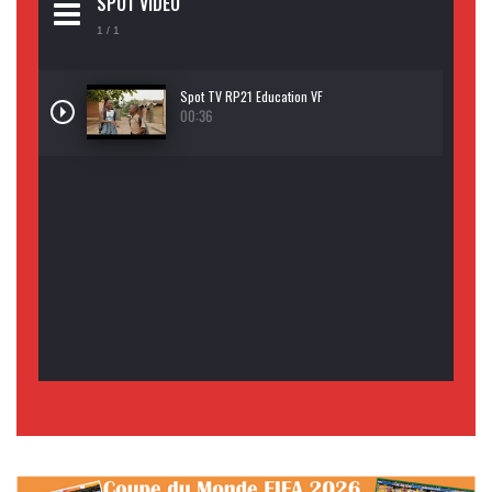
SPOT VIDEO
1
/ 1
Spot TV RP21 Education VF
00:36