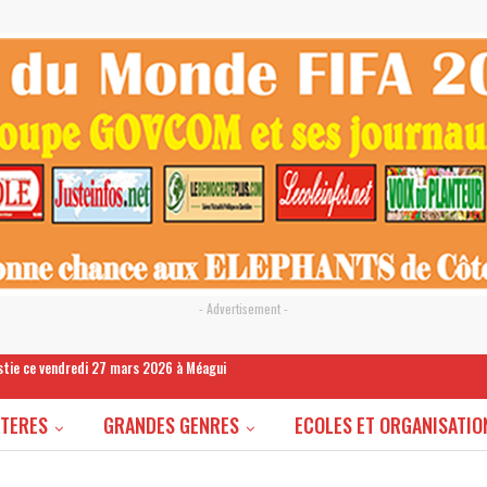
- Advertisement -
estie ce vendredi 27 mars 2026 à Méagui
STERES
GRANDES GENRES
ECOLES ET ORGANISATIO