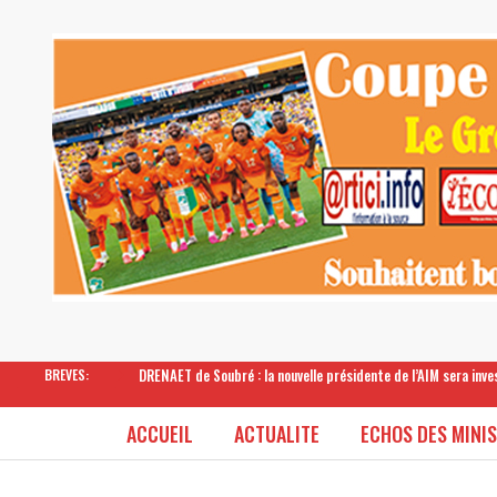
DRENAET de Soubré : la nouvelle présidente de l’AIM sera inv
BREVES:
ACCUEIL
ACTUALITE
ECHOS DES MINI