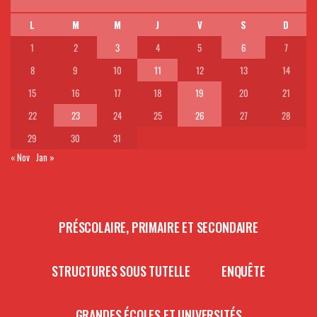
L
M
M
J
V
S
D
1
2
3
4
5
6
7
8
9
10
11
12
13
14
15
16
17
18
19
20
21
22
23
24
25
26
27
28
29
30
31
« Nov
Jan »
PRÉSCOLAIRE, PRIMAIRE ET SECONDAIRE
STRUCTURES SOUS TUTELLE
ENQUÊTE
GRANDES ÉCOLES ET UNIVERSITÉS