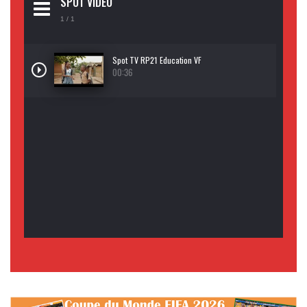
SPOT VIDEO
1
/ 1
Spot TV RP21 Education VF
00:36