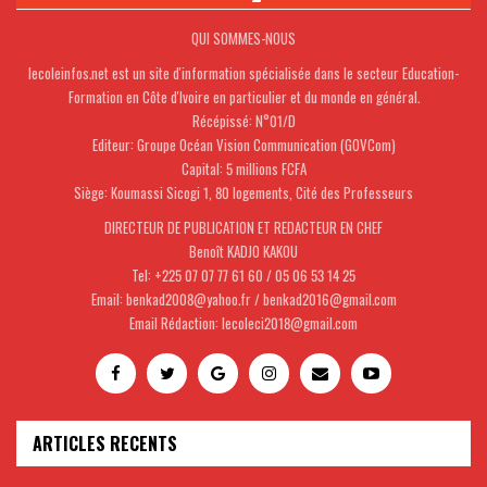
QUI SOMMES-NOUS
lecoleinfos.net est un site d'information spécialisée dans le secteur Education-
Formation en Côte d'Ivoire en particulier et du monde en général.
Récépissé: N°01/D
Editeur: Groupe Océan Vision Communication (GOVCom)
Capital: 5 millions FCFA
Siège: Koumassi Sicogi 1, 80 logements, Cité des Professeurs
DIRECTEUR DE PUBLICATION ET REDACTEUR EN CHEF
Benoît KADJO KAKOU
Tel: +225 07 07 77 61 60 / 05 06 53 14 25
Email: benkad2008@yahoo.fr / benkad2016@gmail.com
Email Rédaction: lecoleci2018@gmail.com
ARTICLES RECENTS