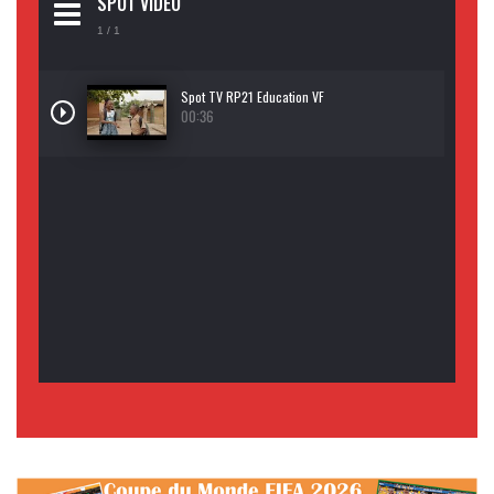
SPOT VIDEO
1
/ 1
Spot TV RP21 Education VF
00:36