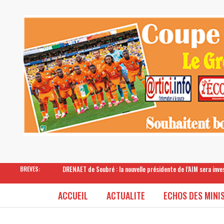
DRENAET de Soubré : la nouvelle présidente de l’AIM sera inv
BREVES:
ACCUEIL
ACTUALITE
ECHOS DES MINI