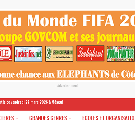
- Advertisement -
estie ce vendredi 27 mars 2026 à Méagui
STERES
GRANDES GENRES
ECOLES ET ORGANISATIO