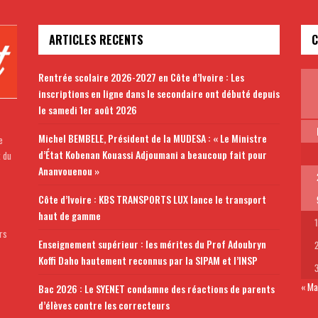
ARTICLES RECENTS
C
Rentrée scolaire 2026-2027 en Côte d’Ivoire : Les
inscriptions en ligne dans le secondaire ont débuté depuis
le samedi 1er août 2026
Michel BEMBELE, Président de la MUDESA : « Le Ministre
e
d’État Kobenan Kouassi Adjoumani a beaucoup fait pour
t du
Ananvouenou »
Côte d’Ivoire : KBS TRANSPORTS LUX lance le transport
haut de gamme
rs
Enseignement supérieur : les mérites du Prof Adoubryn
Koffi Daho hautement reconnus par la SIPAM et l’INSP
« Ma
Bac 2026 : Le SYENET condamne des réactions de parents
d’élèves contre les correcteurs