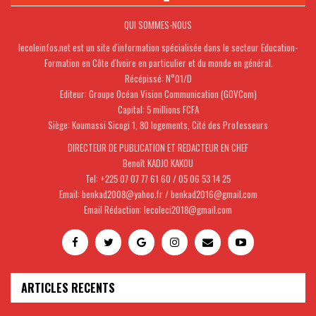
QUI SOMMES-NOUS
lecoleinfos.net est un site d'information spécialisée dans le secteur Education-
Formation en Côte d'Ivoire en particulier et du monde en général.
Récépissé: N°01/D
Editeur: Groupe Océan Vision Communication (GOVCom)
Capital: 5 millions FCFA
Siège: Koumassi Sicogi 1, 80 logements, Cité des Professeurs
DIRECTEUR DE PUBLICATION ET REDACTEUR EN CHEF
Benoît KADJO KAKOU
Tel: +225 07 07 77 61 60 / 05 06 53 14 25
Email: benkad2008@yahoo.fr / benkad2016@gmail.com
Email Rédaction: lecoleci2018@gmail.com
ARTICLES RECENTS