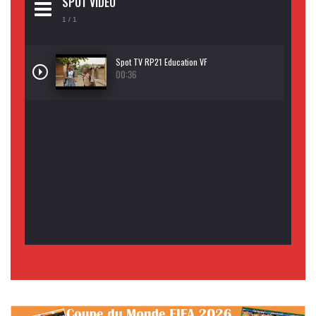
SPOT VIDEO
1
/ 1
Spot TV RP21 Education VF
00:36