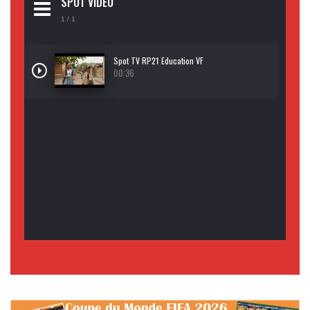
SPOT VIDEO
1
/ 1
Spot TV RP21 Education VF
00:36