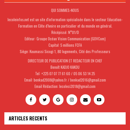
QUI SOMMES-NOUS
lecoleinfos.net est un site d'information spécialisée dans le secteur Education-
Formation en Côte d'Ivoire en particulier et du monde en général.
Récépissé: N°01/D
Editeur: Groupe Océan Vision Communication (GOVCom)
Capital: 5 millions FCFA
Siège: Koumassi Sicogi 1, 80 logements, Cité des Professeurs
DIRECTEUR DE PUBLICATION ET REDACTEUR EN CHEF
Benoît KADJO KAKOU
Tel: +225 07 07 77 61 60 / 05 06 53 14 25
Email: benkad2008@yahoo.fr / benkad2016@gmail.com
Email Rédaction: lecoleci2018@gmail.com
ARTICLES RECENTS