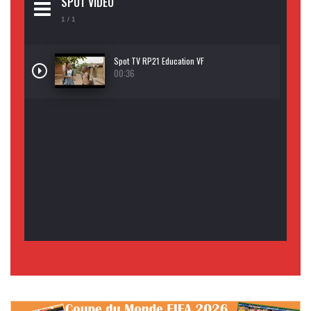
SPOT VIDEO
1
/ 1
Spot TV RP21 Education VF
00:36