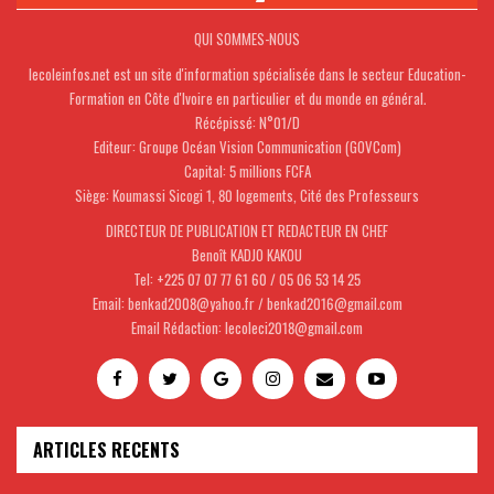
QUI SOMMES-NOUS
lecoleinfos.net est un site d'information spécialisée dans le secteur Education-
Formation en Côte d'Ivoire en particulier et du monde en général.
Récépissé: N°01/D
Editeur: Groupe Océan Vision Communication (GOVCom)
Capital: 5 millions FCFA
Siège: Koumassi Sicogi 1, 80 logements, Cité des Professeurs
DIRECTEUR DE PUBLICATION ET REDACTEUR EN CHEF
Benoît KADJO KAKOU
Tel: +225 07 07 77 61 60 / 05 06 53 14 25
Email: benkad2008@yahoo.fr / benkad2016@gmail.com
Email Rédaction: lecoleci2018@gmail.com
ARTICLES RECENTS