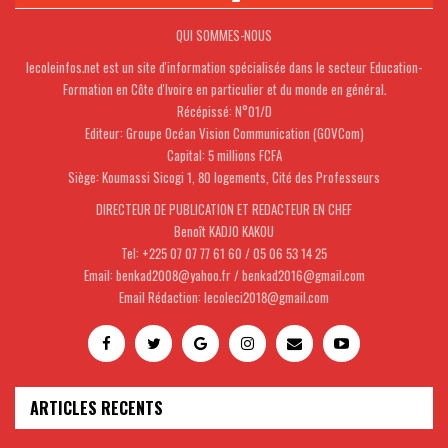
QUI SOMMES-NOUS
lecoleinfos.net est un site d'information spécialisée dans le secteur Education-
Formation en Côte d'Ivoire en particulier et du monde en général.
Récépissé: N°01/D
Editeur: Groupe Océan Vision Communication (GOVCom)
Capital: 5 millions FCFA
Siège: Koumassi Sicogi 1, 80 logements, Cité des Professeurs
DIRECTEUR DE PUBLICATION ET REDACTEUR EN CHEF
Benoît KADJO KAKOU
Tel: +225 07 07 77 61 60 / 05 06 53 14 25
Email: benkad2008@yahoo.fr / benkad2016@gmail.com
Email Rédaction: lecoleci2018@gmail.com
ARTICLES RECENTS