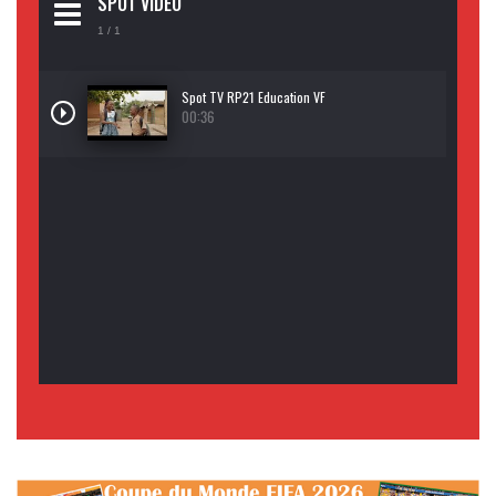
SPOT VIDEO
1
/ 1
Spot TV RP21 Education VF
00:36