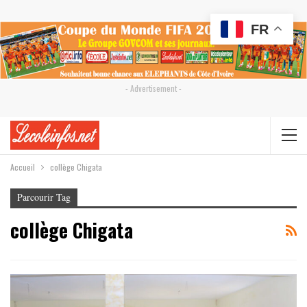
FR
- Advertisement -
Accueil
collège Chigata
Parcourir Tag
collège Chigata