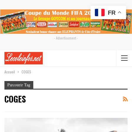
FR
- Advertisement -
Accueil
COGES
Parcourir Tag
COGES