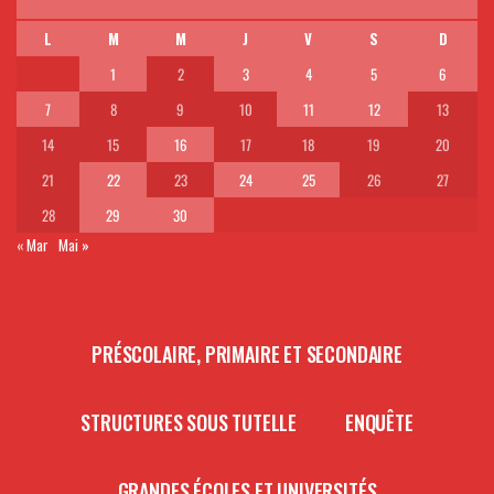
L
M
M
J
V
S
D
1
2
3
4
5
6
7
8
9
10
11
12
13
14
15
16
17
18
19
20
21
22
23
24
25
26
27
28
29
30
« Mar
Mai »
PRÉSCOLAIRE, PRIMAIRE ET SECONDAIRE
STRUCTURES SOUS TUTELLE
ENQUÊTE
GRANDES ÉCOLES ET UNIVERSITÉS