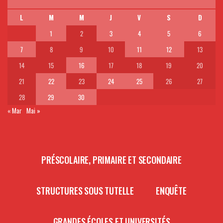
L
M
M
J
V
S
D
1
2
3
4
5
6
7
8
9
10
11
12
13
14
15
16
17
18
19
20
21
22
23
24
25
26
27
28
29
30
« Mar
Mai »
PRÉSCOLAIRE, PRIMAIRE ET SECONDAIRE
STRUCTURES SOUS TUTELLE
ENQUÊTE
GRANDES ÉCOLES ET UNIVERSITÉS