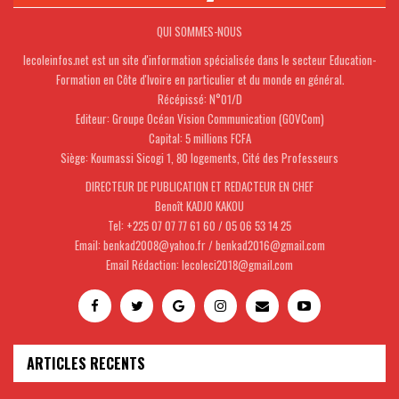
QUI SOMMES-NOUS
lecoleinfos.net est un site d'information spécialisée dans le secteur Education-
Formation en Côte d'Ivoire en particulier et du monde en général.
Récépissé: N°01/D
Editeur: Groupe Océan Vision Communication (GOVCom)
Capital: 5 millions FCFA
Siège: Koumassi Sicogi 1, 80 logements, Cité des Professeurs
DIRECTEUR DE PUBLICATION ET REDACTEUR EN CHEF
Benoît KADJO KAKOU
Tel: +225 07 07 77 61 60 / 05 06 53 14 25
Email: benkad2008@yahoo.fr / benkad2016@gmail.com
Email Rédaction: lecoleci2018@gmail.com
ARTICLES RECENTS