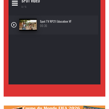
SPOT VIDEO
1
/ 1
Spot TV RP21 Education VF
00:36