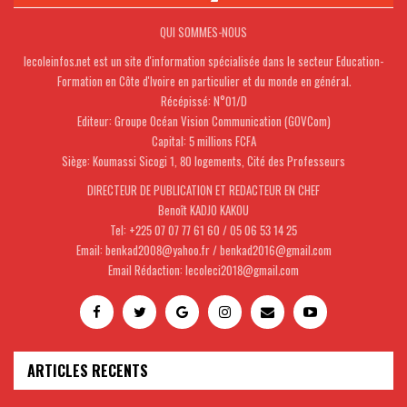
QUI SOMMES-NOUS
lecoleinfos.net est un site d'information spécialisée dans le secteur Education-
Formation en Côte d'Ivoire en particulier et du monde en général.
Récépissé: N°01/D
Editeur: Groupe Océan Vision Communication (GOVCom)
Capital: 5 millions FCFA
Siège: Koumassi Sicogi 1, 80 logements, Cité des Professeurs
DIRECTEUR DE PUBLICATION ET REDACTEUR EN CHEF
Benoît KADJO KAKOU
Tel: +225 07 07 77 61 60 / 05 06 53 14 25
Email: benkad2008@yahoo.fr / benkad2016@gmail.com
Email Rédaction: lecoleci2018@gmail.com
ARTICLES RECENTS