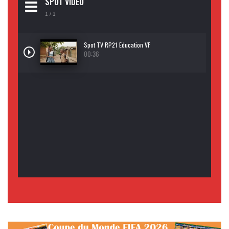
SPOT VIDEO
1
/ 1
Spot TV RP21 Education VF
00:36