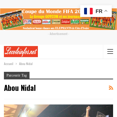
FR
- Advertisement -
Accueil
Abou Nidal
Parcourir Tag
Abou Nidal