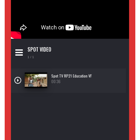
SPOT VIDEO
1
/ 1
Spot TV RP21 Education VF
00:36