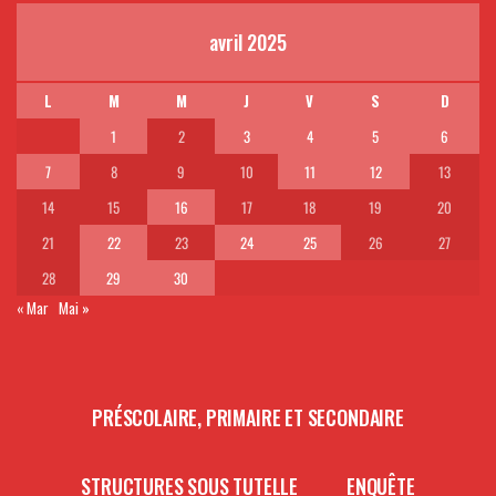
avril 2025
L
M
M
J
V
S
D
1
2
3
4
5
6
7
8
9
10
11
12
13
14
15
16
17
18
19
20
21
22
23
24
25
26
27
28
29
30
« Mar
Mai »
PRÉSCOLAIRE, PRIMAIRE ET SECONDAIRE
STRUCTURES SOUS TUTELLE
ENQUÊTE