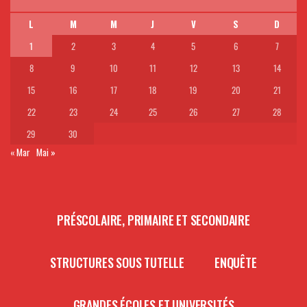
L
M
M
J
V
S
D
1
2
3
4
5
6
7
8
9
10
11
12
13
14
15
16
17
18
19
20
21
22
23
24
25
26
27
28
29
30
« Mar
Mai »
PRÉSCOLAIRE, PRIMAIRE ET SECONDAIRE
STRUCTURES SOUS TUTELLE
ENQUÊTE
GRANDES ÉCOLES ET UNIVERSITÉS