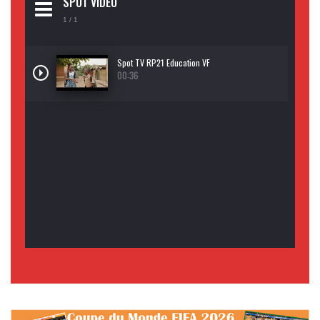
SPOT VIDEO
1
/ 1
Spot TV RP21 Education VF
00:36