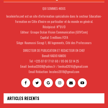
QUI SOMMES-NOUS
lecoleinfos.net est un site d'information spécialisée dans le secteur Education-
Formation en Côte d'Ivoire en particulier et du monde en général.
Récépissé: N°01/D
Editeur: Groupe Océan Vision Communication (GOVCom)
Capital: 5 millions FCFA
Siège: Koumassi Sicogi 1, 80 logements, Cité des Professeurs
DIRECTEUR DE PUBLICATION ET REDACTEUR EN CHEF
Benoît KADJO KAKOU
Tel: +225 07 07 77 61 60 / 05 06 53 14 25
Email: benkad2008@yahoo.fr / benkad2016@gmail.com
Email Rédaction: lecoleci2018@gmail.com
ARTICLES RECENTS