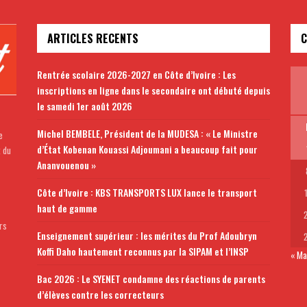
ARTICLES RECENTS
C
Rentrée scolaire 2026-2027 en Côte d’Ivoire : Les
inscriptions en ligne dans le secondaire ont débuté depuis
le samedi 1er août 2026
Michel BEMBELE, Président de la MUDESA : « Le Ministre
e
d’État Kobenan Kouassi Adjoumani a beaucoup fait pour
t du
Ananvouenou »
Côte d’Ivoire : KBS TRANSPORTS LUX lance le transport
haut de gamme
rs
Enseignement supérieur : les mérites du Prof Adoubryn
Koffi Daho hautement reconnus par la SIPAM et l’INSP
« Ma
Bac 2026 : Le SYENET condamne des réactions de parents
d’élèves contre les correcteurs