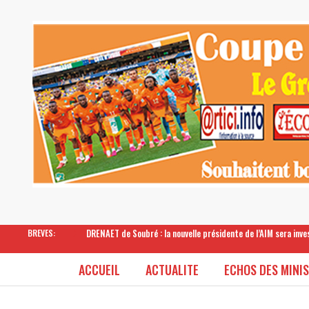
DRENAET de Soubré : la nouvelle présidente de l’AIM sera inv
BREVES:
ACCUEIL
ACTUALITE
ECHOS DES MINI