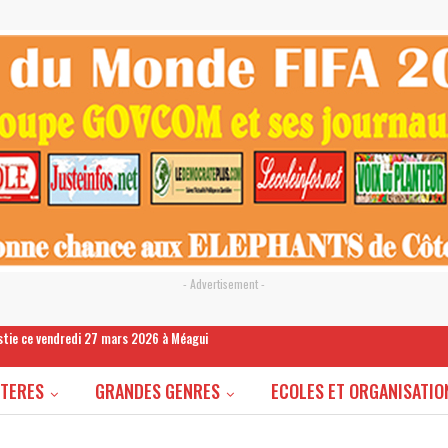
- Advertisement -
estie ce vendredi 27 mars 2026 à Méagui
STERES
GRANDES GENRES
ECOLES ET ORGANISATIO