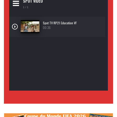
SPOT VIDEO
1
/ 1
Spot TV RP21 Education VF
00:36