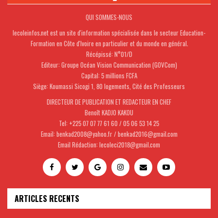
QUI SOMMES-NOUS
lecoleinfos.net est un site d'information spécialisée dans le secteur Education-
Formation en Côte d'Ivoire en particulier et du monde en général.
Récépissé: N°01/D
Editeur: Groupe Océan Vision Communication (GOVCom)
Capital: 5 millions FCFA
Siège: Koumassi Sicogi 1, 80 logements, Cité des Professeurs
DIRECTEUR DE PUBLICATION ET REDACTEUR EN CHEF
Benoît KADJO KAKOU
Tel: +225 07 07 77 61 60 / 05 06 53 14 25
Email: benkad2008@yahoo.fr / benkad2016@gmail.com
Email Rédaction: lecoleci2018@gmail.com
ARTICLES RECENTS