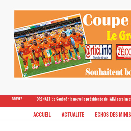
DRENAET de Soubré : la nouvelle présidente de l’AIM sera inv
BREVES:
ACCUEIL
ACTUALITE
ECHOS DES MINI