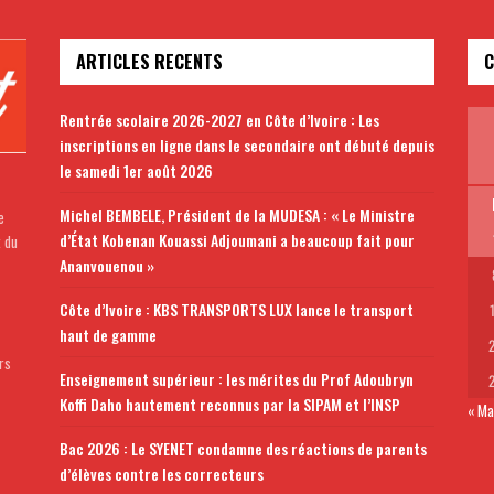
ARTICLES RECENTS
C
Rentrée scolaire 2026-2027 en Côte d’Ivoire : Les
inscriptions en ligne dans le secondaire ont débuté depuis
le samedi 1er août 2026
Michel BEMBELE, Président de la MUDESA : « Le Ministre
e
d’État Kobenan Kouassi Adjoumani a beaucoup fait pour
t du
Ananvouenou »
Côte d’Ivoire : KBS TRANSPORTS LUX lance le transport
haut de gamme
rs
Enseignement supérieur : les mérites du Prof Adoubryn
Koffi Daho hautement reconnus par la SIPAM et l’INSP
« Ma
Bac 2026 : Le SYENET condamne des réactions de parents
d’élèves contre les correcteurs