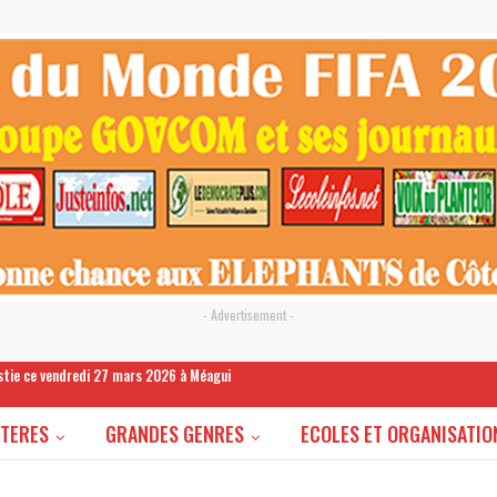
- Advertisement -
estie ce vendredi 27 mars 2026 à Méagui
STERES
GRANDES GENRES
ECOLES ET ORGANISATIO