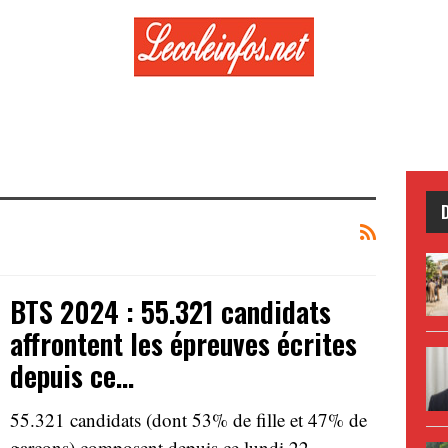
BTS 2024 : 55.321 candidats
affrontent les épreuves écrites
depuis ce…
55.321 candidats (dont 53% de fille et 47% de
garçons) composent depuis ce lundi 22…