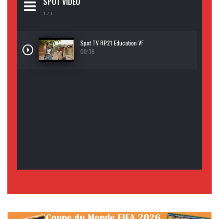
SPOT VIDEO
1
/ 1
Spot TV RP21 Education VF
00:36