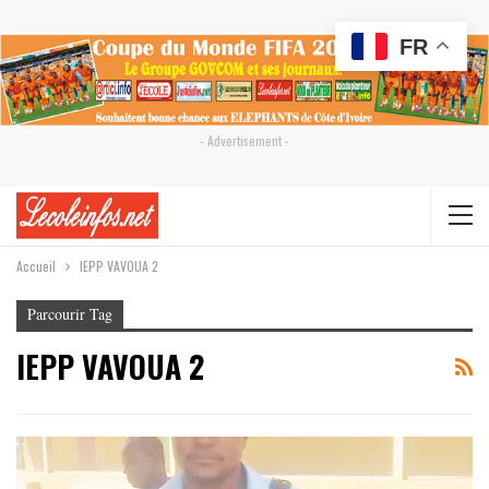
FR
- Advertisement -
Accueil
IEPP VAVOUA 2
Parcourir Tag
IEPP VAVOUA 2