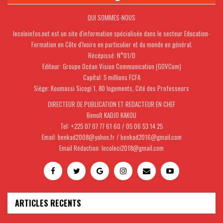
QUI SOMMES-NOUS
lecoleinfos.net est un site d'information spécialisée dans le secteur Education-
Formation en Côte d'Ivoire en particulier et du monde en général.
Récépissé: N°01/D
Editeur: Groupe Océan Vision Communication (GOVCom)
Capital: 5 millions FCFA
Siège: Koumassi Sicogi 1, 80 logements, Cité des Professeurs
DIRECTEUR DE PUBLICATION ET REDACTEUR EN CHEF
Benoît KADJO KAKOU
Tel: +225 07 07 77 61 60 / 05 06 53 14 25
Email: benkad2008@yahoo.fr / benkad2016@gmail.com
Email Rédaction: lecoleci2018@gmail.com
ARTICLES RECENTS