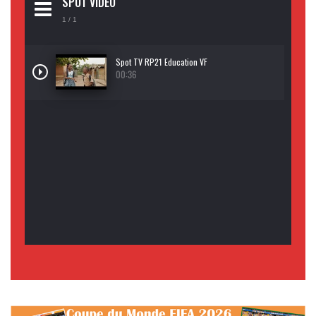
SPOT VIDEO
1
/ 1
Spot TV RP21 Education VF
00:36