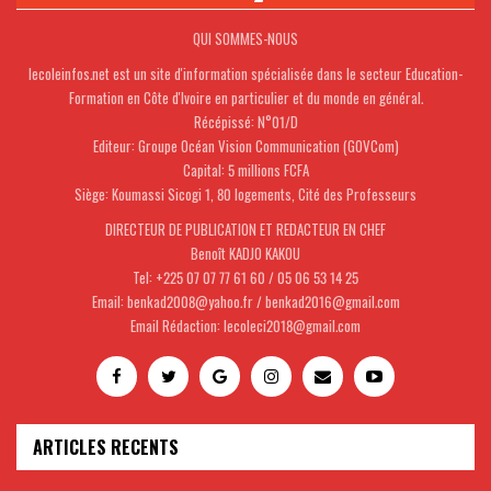
QUI SOMMES-NOUS
lecoleinfos.net est un site d'information spécialisée dans le secteur Education-
Formation en Côte d'Ivoire en particulier et du monde en général.
Récépissé: N°01/D
Editeur: Groupe Océan Vision Communication (GOVCom)
Capital: 5 millions FCFA
Siège: Koumassi Sicogi 1, 80 logements, Cité des Professeurs
DIRECTEUR DE PUBLICATION ET REDACTEUR EN CHEF
Benoît KADJO KAKOU
Tel: +225 07 07 77 61 60 / 05 06 53 14 25
Email: benkad2008@yahoo.fr / benkad2016@gmail.com
Email Rédaction: lecoleci2018@gmail.com
ARTICLES RECENTS