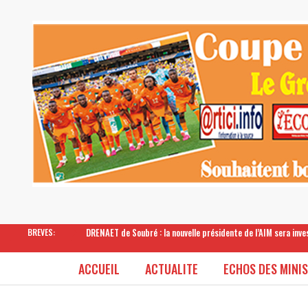
DRENAET de Soubré : la nouvelle présidente de l’AIM sera inv
BREVES:
ACCUEIL
ACTUALITE
ECHOS DES MINI