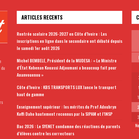
ARTICLES RECENTS
C
Rentrée scolaire 2026-2027 en Côte d’Ivoire : Les
inscriptions en ligne dans le secondaire ont débuté depuis
le samedi 1er août 2026
Michel BEMBELE, Président de la MUDESA : « Le Ministre
e
d’État Kobenan Kouassi Adjoumani a beaucoup fait pour
t du
Ananvouenou »
Côte d’Ivoire : KBS TRANSPORTS LUX lance le transport
haut de gamme
rs
Enseignement supérieur : les mérites du Prof Adoubryn
Koffi Daho hautement reconnus par la SIPAM et l’INSP
No
Bac 2026 : Le SYENET condamne des réactions de parents
d’élèves contre les correcteurs