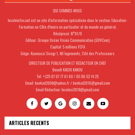
QUI SOMMES-NOUS
lecoleinfos.net est un site d'information spécialisée dans le secteur Education-
Formation en Côte d'Ivoire en particulier et du monde en général.
Récépissé: N°01/D
Editeur: Groupe Océan Vision Communication (GOVCom)
Capital: 5 millions FCFA
Siège: Koumassi Sicogi 1, 80 logements, Cité des Professeurs
DIRECTEUR DE PUBLICATION ET REDACTEUR EN CHEF
Benoît KADJO KAKOU
Tel: +225 07 07 77 61 60 / 05 06 53 14 25
Email: benkad2008@yahoo.fr / benkad2016@gmail.com
Email Rédaction: lecoleci2018@gmail.com
ARTICLES RECENTS