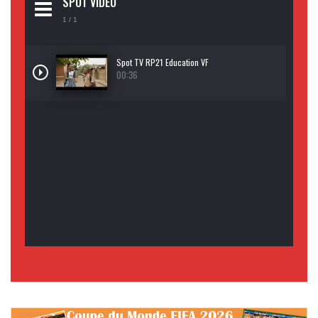
SPOT VIDEO
1
/ 1
Spot TV RP21 Education VF
00:36